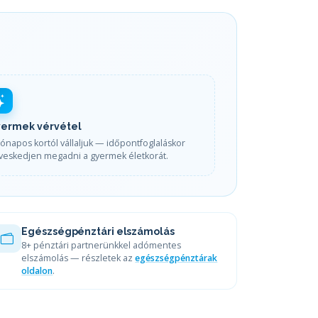
ermek vérvétel
ónapos kortól vállaljuk — időpontfoglaláskor
íveskedjen megadni a gyermek életkorát.
Egészségpénztári elszámolás
8+ pénztári partnerünkkel adómentes
elszámolás — részletek az
egészségpénztárak
oldalon
.