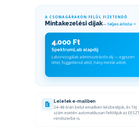
A CSOMAGÁRAKON FELÜL FIZETENDŐ
Mintakezelési díjak
—
teljes árlista
4.000 Ft
SpektrumLab alapdíj
Laborvizsgálati adminisztrációs díj — egyszeri
tétel, függetlenül attól, hány mintát adott.
Leletek e-mailben
24–48 órán belül emailben kézbesítjük, és TAJ
szám esetén automatikusan feltöltjük az
EESZ
rendszerbe is.