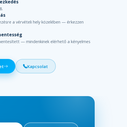
yezkedés
8.
lás
kezésre a vérvételi hely közelében — érkezzen
mentesség
mentesített — mindenkinek elérhető a kényelmes
et
Kapcsolat