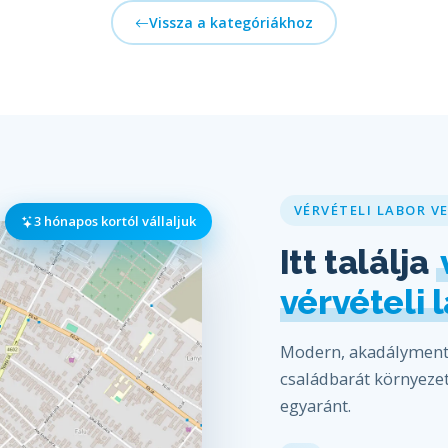
Vissza a kategóriákhoz
VÉRVÉTELI LABOR V
3 hónapos kortól vállaljuk
Itt találja
vérvételi 
Modern, akadálymente
családbarát környezet
egyaránt.