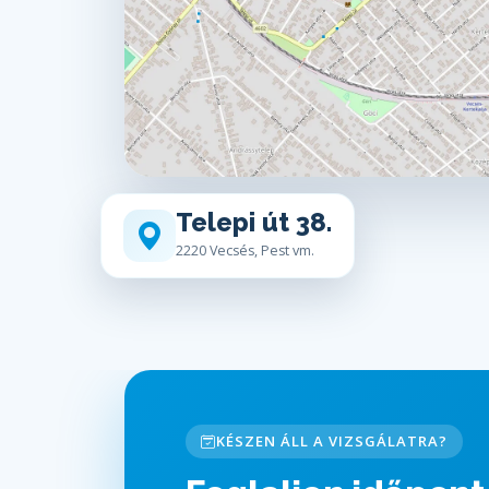
Telepi út 38.
2220 Vecsés, Pest vm.
KÉSZEN ÁLL A VIZSGÁLATRA?