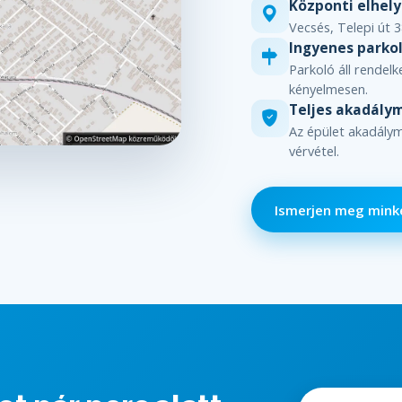
Központi elhel
Vecsés, Telepi út 3
Ingyenes parko
Parkoló áll rendel
kényelmesen.
Teljes akadály
Az épület akadály
vérvétel.
Ismerjen meg mink