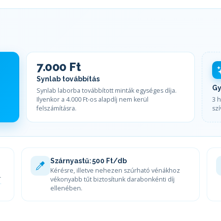
7.000 Ft
Synlab továbbítás
Gy
Synlab laborba továbbított minták egységes díja.
Ilyenkor a 4.000 Ft-os alapdíj nem kerül
3 h
felszámításra.
sz
Szárnyastű: 500 Ft/db
Kérésre, illetve nehezen szúrható vénákhoz
T
vékonyabb tűt biztosítunk darabonkénti díj
ellenében.