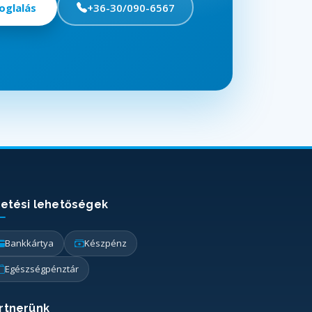
oglalás
+36-30/090-6567
zetési lehetőségek
Bankkártya
Készpénz
Egészségpénztár
rtnerünk