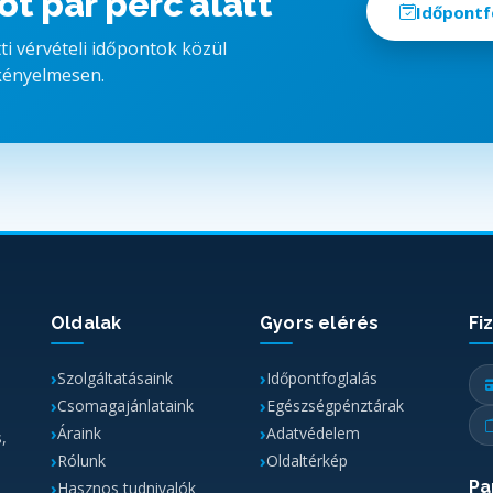
ot pár perc alatt
Időpontf
i vérvételi időpontok közül
 kényelmesen.
Oldalak
Gyors elérés
Fi
Szolgáltatásaink
Időpontfoglalás
Csomagajánlataink
Egészségpénztárak
Áraink
Adatvédelem
,
Rólunk
Oldaltérkép
Pa
Hasznos tudnivalók