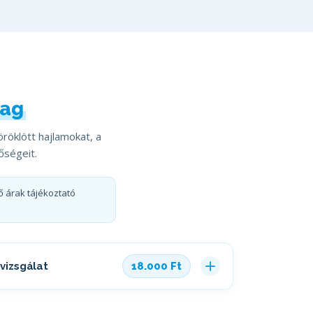
mag
röklött hajlamokat, a
őségeit.
ő árak tájékoztató
vizsgálat
18.000 Ft