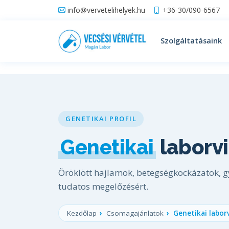
info@vervetelihelyek.hu
+36-30/090-6567
Szolgáltatásaink
GENETIKAI PROFIL
Genetikai
laborv
Öröklött hajlamok, betegségkockázatok, 
tudatos megelőzésért.
Kezdőlap
Csomagajánlatok
Genetikai labor