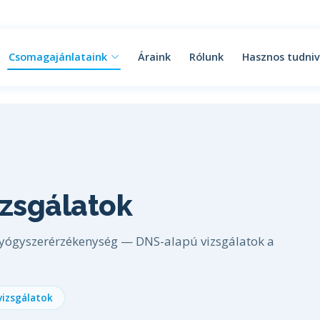
Csomagajánlataink
Áraink
Rólunk
Hasznos tudniv
izsgálatok
gyógyszerérzékenység — DNS-alapú vizsgálatok a
vizsgálatok