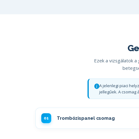
Ge
Ezek a vizsgálatok a
betegsé
A jelenlegi piaci he
jellegűek. A csomag á
Trombózispanel csomag
01