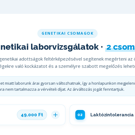
GENETIKAI CSOMAGOK
netikai laborvizsgálatok ·
2 cso
 genetikai adottságok feltérképezésével segítenek megérteni az ö
gekre való kockázatot és a személyre szabott megelőzés lehet
lyzet miatt laborunk árai gyorsan változhatnak, így a honlapunkon megjelen
ra nem tartalmazza a vérvételi díjat. Az árváltozás jogát fenntartjuk.
Laktózintolerancia 
49.000 Ft
02