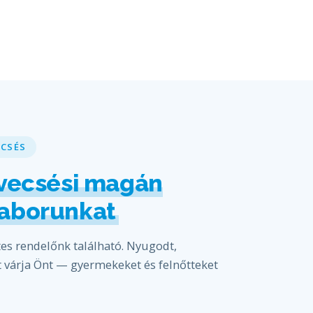
ECSÉS
vecsési magán
laborunkat
s rendelőnk található. Nyugodt,
 várja Önt — gyermekeket és felnőtteket